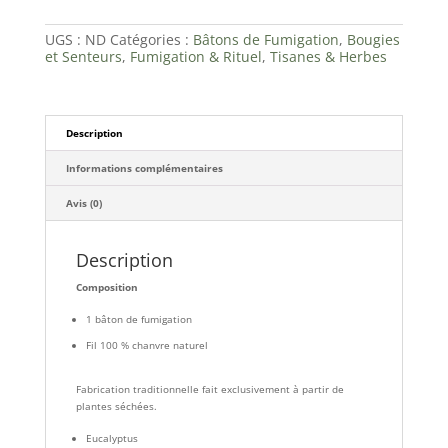
fumigation
XXL
UGS :
ND
Catégories :
Bâtons de Fumigation
,
Bougies
et Senteurs
,
Fumigation & Rituel
,
Tisanes & Herbes
Description
Informations complémentaires
Avis (0)
Description
Composition
1 bâton de fumigation
Fil 100 % chanvre naturel
Fabrication traditionnelle fait exclusivement à partir de
plantes séchées.
Eucalyptus