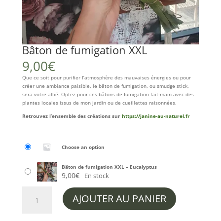
Bâton de fumigation XXL
9,00
€
Que ce soit pour purifier l’atmosphère des mauvaises énergies ou pour
créer une ambiance paisible, le bâton de fumigation, ou smudge stick,
sera votre allié. Optez pour ces bâtons de fumigation fait-main avec des
plantes locales issus de mon jardin ou de cueillettes raisonnées.
Retrouvez l’ensemble des créations sur
https://janine-au-naturel.fr
Choose an option
Bâton de fumigation XXL – Eucalyptus
9,00
€
En stock
quantité
AJOUTER AU PANIER
de
Bâton
de