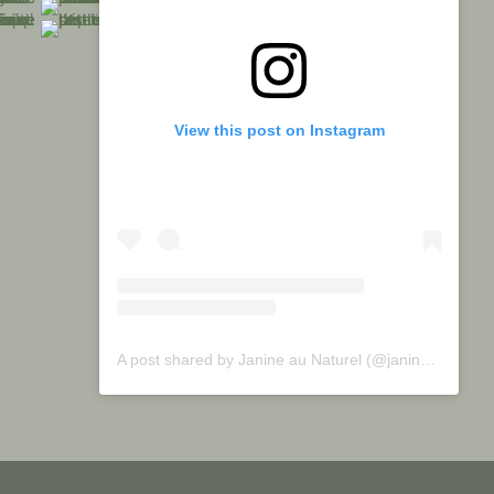
View this post on Instagram
A post shared by Janine au Naturel (@janineaunaturel)